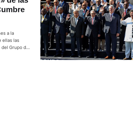
 Cumbre
es a la
 ellas las
e del Grupo de
io insular
e a 134