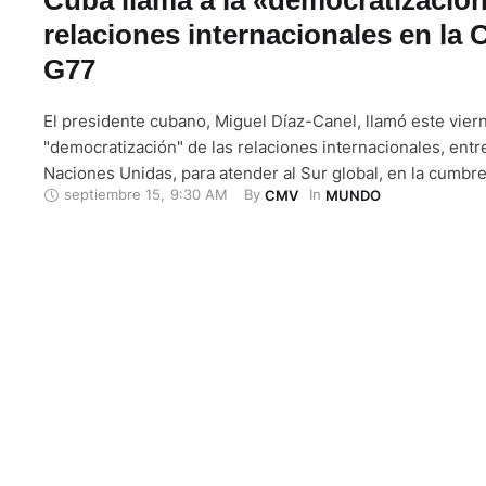
relaciones internacionales en la
G77
El presidente cubano, Miguel Díaz-Canel, llamó este viern
"democratización" de las relaciones internacionales, entre
Naciones Unidas, para atender al Sur global, en la cumbr
septiembre 15
,
9:30 AM
By 
In 
CMV
MUNDO
los 77 y China. Durante el discurso inaugural, el mandatar
recordó la importancia del grupo, que integra actualment
naciones, en un …