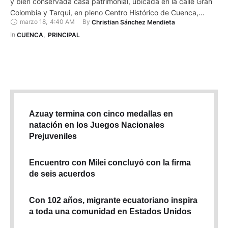
y bien conservada casa patrimonial, ubicada en la calle Gran
Colombia y Tarqui, en pleno Centro Histórico de Cuenca,
marzo 18
,
4:40 AM
By 
Christian Sánchez Mendieta
guarda una buena parte de su historia. Actualmente allí
acuden 60 niños, de familias de escasos recursos
In 
CUENCA
,
PRINCIPAL
económicos, para recibir clases y aprender a desarrollar …
Azuay termina con cinco medallas en
natación en los Juegos Nacionales
Prejuveniles
Encuentro con Milei concluyó con la firma
de seis acuerdos
Con 102 años, migrante ecuatoriano inspira
a toda una comunidad en Estados Unidos