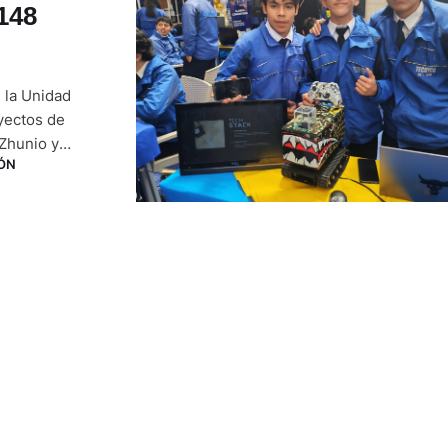
148
e la Unidad
yectos de
 Zhunio y
ÓN
y electricidad,
ulo robot que