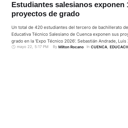
Estudiantes salesianos exponen 
proyectos de grado
Un total de 420 estudiantes del tercero de bachillerato d
Educativa Técnico Salesiano de Cuenca exponen sus pro
grado en la 'Expo Técnico 2026'. Sebastián Andrade, Luis
mayo 22
,
5:17 PM
By 
In 
Milton Rocano
CUENCA
,
EDUCACI
Andrés Fajardo, estudiantes del tercer año de informática 
trabajaron durante seis meses en la creación de un vehíc
explore …