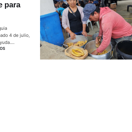
e para
quia
do 4 de julio,
ayuda.
OS
e la parroquia