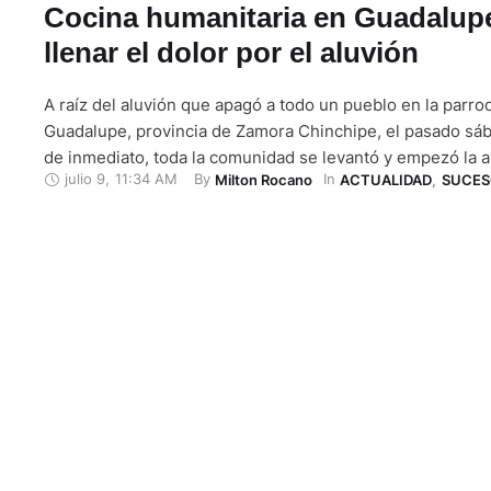
Cocina humanitaria en Guadalup
llenar el dolor por el aluvión
A raíz del aluvión que apagó a todo un pueblo en la parro
Guadalupe, provincia de Zamora Chinchipe, el pasado sába
de inmediato, toda la comunidad se levantó y empezó la 
julio 9
,
11:34 AM
By 
In 
Milton Rocano
ACTUALIDAD
,
SUCES
Personas de todas las edades se reunieron en el centro d
para ir en busca de sus hermanos …