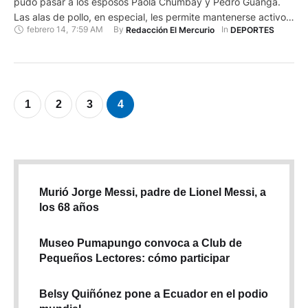
pudo pasar a los esposos Paola Chumbay y Pedro Guanga.
Las alas de pollo, en especial, les permite mantenerse activos
febrero 14
,
7:59 AM
By 
In 
Redacción El Mercurio
DEPORTES
en el judo.
1
2
3
4
Murió Jorge Messi, padre de Lionel Messi, a
los 68 años
Museo Pumapungo convoca a Club de
Pequeños Lectores: cómo participar
Belsy Quiñónez pone a Ecuador en el podio