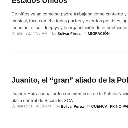
Estados Unidos
De niños veían como su padre trabajaba como cantante y
musical, iban con él a todas partes y eventos posibles, ap
locución, el ser deejays y la organización de espectáculo
abril 22
,
4:58 AM
By 
In 
Bolívar Pérez
MIGRACIÓN
marca la vida de los hermanos Edwin y Cristian Asmal, qu
continúan con su legado imponiéndose en los Estados …
Juanito, el “gran” aliado de la Pol
Juanito Huiracocha junto con miembros de la Policía Nacio
plaza central de Ricaurte. XCA
marzo 26
,
4:58 AM
By 
In 
Bolívar Pérez
CUENCA
,
PRINCIPA