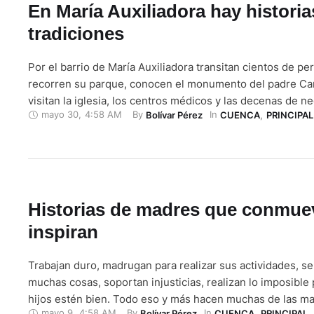
En María Auxiliadora hay historia
tradiciones
Por el barrio de María Auxiliadora transitan cientos de pe
recorren su parque, conocen el monumento del padre Car
visitan la iglesia, los centros médicos y las decenas de n
mayo 30
,
4:58 AM
By 
In 
Bolívar Pérez
CUENCA
,
PRINCIPAL
sector. El barrio se emplaza hace más de 50 años convir
de los sectores importantes del Centro Histórico. Los ve
Historias de madres que conmue
inspiran
Trabajan duro, madrugan para realizar sus actividades, se
muchas cosas, soportan injusticias, realizan lo imposible
hijos estén bien. Todo eso y más hacen muchas de las m
mayo 9
,
4:58 AM
By 
In 
Bolívar Pérez
CUENCA
,
PRINCIPAL