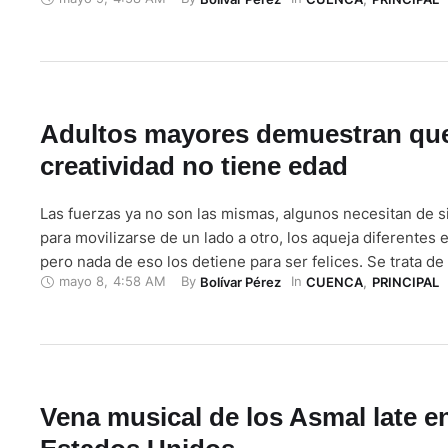
cuencanas para luchar ante las adversidades. Algunas lo
solas inspiradas en que sus hijos tengan lo que ellas no 
Adultos mayores demuestran que
creatividad no tiene edad
Las fuerzas ya no son las mismas, algunos necesitan de s
para movilizarse de un lado a otro, los aqueja diferentes
pero nada de eso los detiene para ser felices. Se trata d
mayo 8
,
4:58 AM
By 
In 
Bolívar Pérez
CUENCA
,
PRINCIPAL
ocho adultos mayores de edades comprendidas entre los 
quienes tendrán su primera …
Vena musical de los Asmal late e