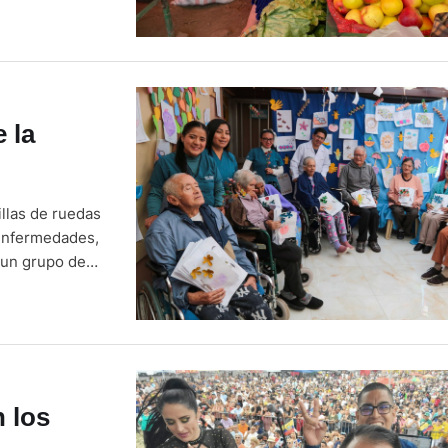
 han hecho
pudieron por …
 la
illas de ruedas
 enfermedades,
e un grupo de
74 y 103 años,
n los