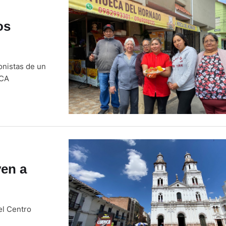
os
onistas de un
XCA
ven a
el Centro