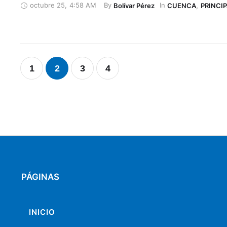
octubre 25
,
4:58 AM
By 
In 
Bolívar Pérez
CUENCA
,
PRINCI
1
2
3
4
PÁGINAS
INICIO