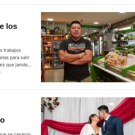
e los
s trabajos
las para salir
ades que jamás
L
mantienen sus
r las fuertes
ro
que se casaron