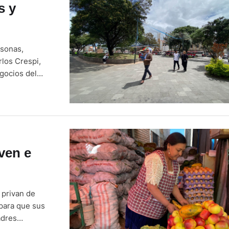
s y
rsonas,
los Crespi,
egocios del
tiéndose en uno
cinos son …
ven e
 privan de
 para que sus
adres