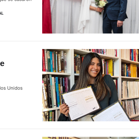
AL
de
ados Unidos