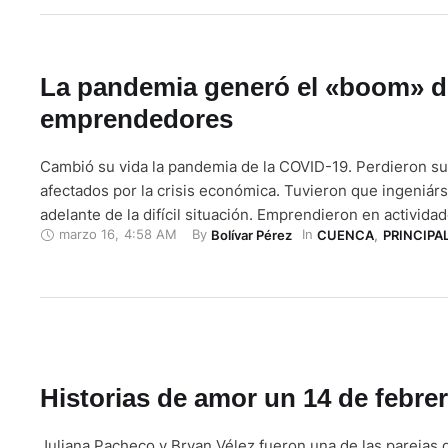
La pandemia generó el «boom» d
emprendedores
Cambió su vida la pandemia de la COVID-19. Perdieron su
afectados por la crisis económica. Tuvieron que ingeniárse
adelante de la difícil situación. Emprendieron en activid
marzo 16
,
4:58 AM
By 
In 
Bolívar Pérez
CUENCA
,
PRINCIPA
se lo imaginaron. Superaron los riesgos, prosperaron y 
negocios. La población sufrió tras paralizarse la ciudad po
restricciones. Las empresas …
Historias de amor un 14 de febre
Juliana Pacheco y Bryan Vélez fueron una de las parejas 