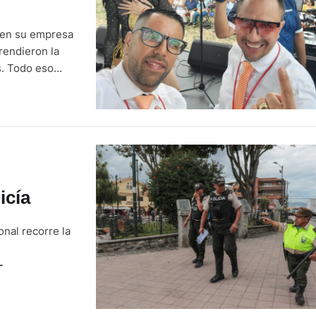
 en su empresa
rendieron la
s. Todo eso
ienes
icía
nal recorre la
L