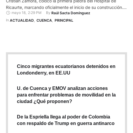
Cristian Zamora, colocó la primera piedra del Hospital de
Ricaurte, marcando oficialmente el inicio de su construcción.
mayo 18
,
2:29 PM
By 
Raúl Sacta Domínguez
La obra, impulsada por el Municipio de Cuenca, cuenta con
una inversión de USD 7.917.848 y beneficiará a más de
In 
ACTUALIDAD
,
CUENCA
,
PRINCIPAL
28.000 habitantes de esta parroquia rural y …
Cinco migrantes ecuatorianos detenidos en
Londonderry, en EE.UU
U. de Cuenca y EMOV analizan acciones
para enfrentar problemas de movilidad en la
ciudad ¿Qué proponen?
De la Espriella llega al poder de Colombia
con respaldo de Trump en guerra antinarco