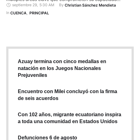
septiembre 29
,
5:30 AM
By 
Christian Sánchez Mendieta
operativa. Según un informe de esta casa de salud, requiere
con urgencia 8,8 millones de dólares para garantizar su
In 
CUENCA
,
PRINCIPAL
funcionamiento. Este monto está compuesto por dos rubros:
fondos nuevos y …
Azuay termina con cinco medallas en
natación en los Juegos Nacionales
Prejuveniles
Encuentro con Milei concluyó con la firma
de seis acuerdos
Con 102 años, migrante ecuatoriano inspira
a toda una comunidad en Estados Unidos
Defunciones 6 de agosto