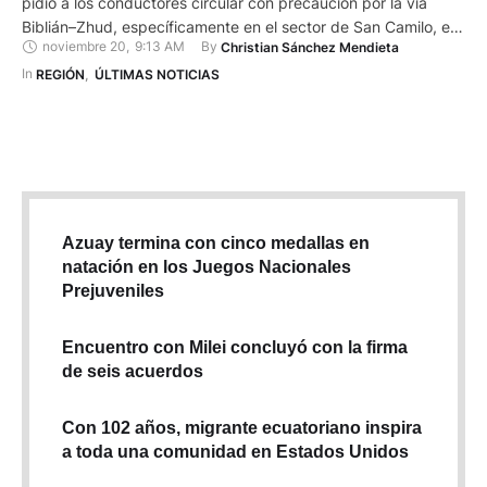
pidió a los conductores circular con precaución por la vía
Biblián–Zhud, específicamente en el sector de San Camilo, en
noviembre 20
,
9:13 AM
By 
Christian Sánchez Mendieta
Cañar. En este punto, la calzada permanece habilitada solo en
un carril debido al hundimiento de la estructura vial, originado
In 
REGIÓN
,
ÚLTIMAS NOTICIAS
por una falla geológica identificada recientemente en …
Azuay termina con cinco medallas en
natación en los Juegos Nacionales
Prejuveniles
Encuentro con Milei concluyó con la firma
de seis acuerdos
Con 102 años, migrante ecuatoriano inspira
a toda una comunidad en Estados Unidos