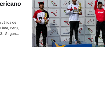
ericano
 válida del
Lima, Perú,
-23. Según
uña, su hijo
plieron el