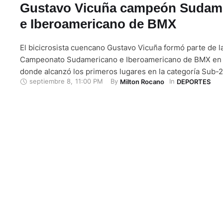
Gustavo Vicuña campeón Sudam
e Iberoamericano de BMX
El bicicrosista cuencano Gustavo Vicuña formó parte de la
Campeonato Sudamericano e Iberoamericano de BMX en 
donde alcanzó los primeros lugares en la categoría Sub
septiembre 8
,
11:00 PM
By 
In 
Milton Rocano
DEPORTES
relata su padre, quien lleva el mismo nombre, Gustavo Vic
formó parte de los dos eventos en simultáneo que se cum
pasado …