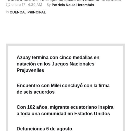
enero 17
,
4:30 AM
By 
Patricia Naula Herembás
salario básico unificado. Para 2023 y 2024, el fideicomiso
creado para este programa ha destinado 250 millones de
In 
CUENCA
,
PRINCIPAL
dólares. La denominación responde al 5 % de interés, hasta …
Azuay termina con cinco medallas en
natación en los Juegos Nacionales
Prejuveniles
Encuentro con Milei concluyó con la firma
de seis acuerdos
Con 102 años, migrante ecuatoriano inspira
a toda una comunidad en Estados Unidos
Defunciones 6 de agosto