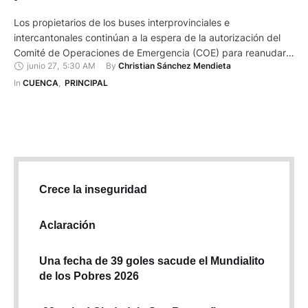
Los propietarios de los buses interprovinciales e
intercantonales continúan a la espera de la autorización del
Comité de Operaciones de Emergencia (COE) para reanudar
junio 27
,
5:30 AM
By 
Christian Sánchez Mendieta
su servicio. Ayer se reunieron en la Terminal Terrestre de
Cuenca para pedir a los dirigentes de las diferentes
In 
CUENCA
,
PRINCIPAL
cooperativas un exhorto al COE para el reinicio de la
operación, que …
Crece la inseguridad
Aclaración
Una fecha de 39 goles sacude el Mundialito
de los Pobres 2026