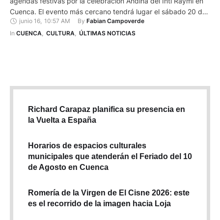
agendas festivas por la celebración Andina del Inti Raymi en
Cuenca. El evento más cercano tendrá lugar el sábado 20 de
junio 16
,
10:57 AM
By 
Fabian Campoverde
junio de 2026, desde las 09:00, en el Museo de la Ciudad,
antigua Escuela Central y ha sido denominado ‘Inti Raymi
In 
CUENCA
,
CULTURA
,
ÚLTIMAS NOTICIAS
Situma – Kañari – Inca’. Se prevé …
Richard Carapaz planifica su presencia en
la Vuelta a España
Horarios de espacios culturales
municipales que atenderán el Feriado del 10
de Agosto en Cuenca
Romería de la Virgen de El Cisne 2026: este
es el recorrido de la imagen hacia Loja