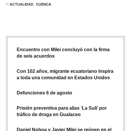
nuevos estudios técnicos que desarrolla la Dirección de
In 
ACTUALIDAD
,
CUENCA
Gestión de Movilidad (DGM). Seis operadoras con 92 …
Encuentro con Milei concluyó con la firma
de seis acuerdos
Con 102 años, migrante ecuatoriano inspira
a toda una comunidad en Estados Unidos
Defunciones 6 de agosto
Prisión preventiva para alias ‘La Suli’ por
tráfico de droga en Gualaceo
Daniel Noboa y Javier Milei se reúnen en el