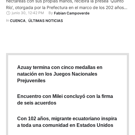
hectáreas con sus propias manos, recibirá la presea ‘Quinto
Río’, otorgada por la Prefectura en el marco de los 202 años
junio 30
,
12:42 PM
By 
Fabian Campoverde
de provincialización de Azuay. Guamán cuida y protege
centenares de especies en su emprendimiento emplazado en
In 
CUENCA
,
ÚLTIMAS NOTICIAS
la parroquia Jima, del cantón Sígsig, al …
Azuay termina con cinco medallas en
natación en los Juegos Nacionales
Prejuveniles
Encuentro con Milei concluyó con la firma
de seis acuerdos
Con 102 años, migrante ecuatoriano inspira
a toda una comunidad en Estados Unidos