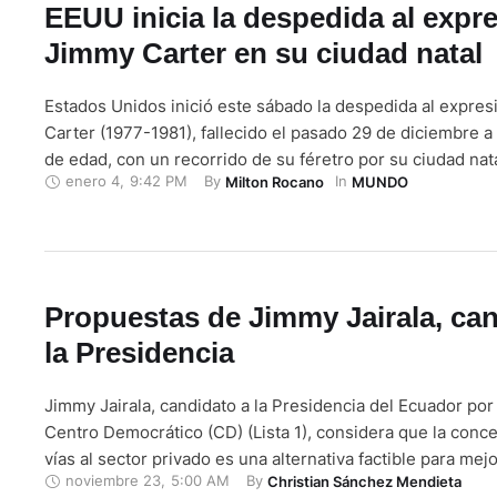
EEUU inicia la despedida al expr
Jimmy Carter en su ciudad natal
Estados Unidos inició este sábado la despedida al expre
Carter (1977-1981), fallecido el pasado 29 de diciembre a
de edad, con un recorrido de su féretro por su ciudad natal
enero 4
,
9:42 PM
By 
In 
Milton Rocano
MUNDO
estado sureño de Georgia. Los honores al exmandatario 
prolongarán por seis días e incluirán una capilla …
Propuestas de Jimmy Jairala, can
la Presidencia
Jimmy Jairala, candidato a la Presidencia del Ecuador po
Centro Democrático (CD) (Lista 1), considera que la conce
vías al sector privado es una alternativa factible para mejo
noviembre 23
,
5:00 AM
By 
Christian Sánchez Mendieta
en Azuay. “Como voy a ser un presidente muy práctico, m