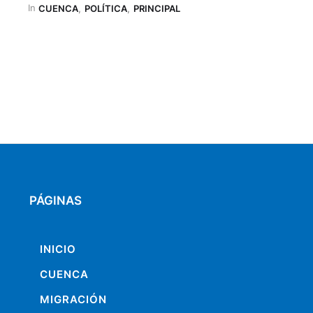
In 
considero que hay cosas que tenemos que entender, si …
CUENCA
,
POLÍTICA
,
PRINCIPAL
PÁGINAS
INICIO
CUENCA
MIGRACIÓN