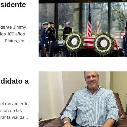
esidente
sidente Jimmy
 los 100 años
, Plains, en el
demócrata se
didato a
r el movimiento
sión de las
rar la vialidad
uy pragmático,