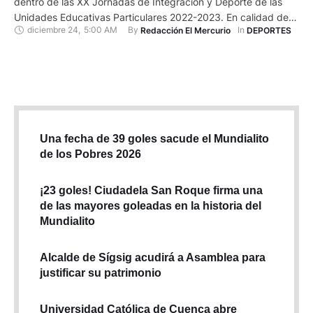
dentro de las XX Jornadas de Integración y Deporte de las
Unidades Educativas Particulares 2022-2023. En calidad de
diciembre 24
,
5:00 AM
By 
In 
Redacción El Mercurio
DEPORTES
anfitrión colocó en el máximo trofeo su placa de campeón en
fútbol femenino y en voleibol femenino y masculino. En la
cancha de césped natural, Santana …
Una fecha de 39 goles sacude el Mundialito
de los Pobres 2026
¡23 goles! Ciudadela San Roque firma una
de las mayores goleadas en la historia del
Mundialito
Alcalde de Sígsig acudirá a Asamblea para
justificar su patrimonio
Universidad Católica de Cuenca abre