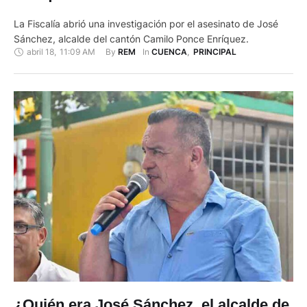
La Fiscalía abrió una investigación por el asesinato de José
Sánchez, alcalde del cantón Camilo Ponce Enríquez.
abril 18
,
11:09 AM
By 
In 
REM
CUENCA
,
PRINCIPAL
¿Quién era José Sánchez, el alcalde de