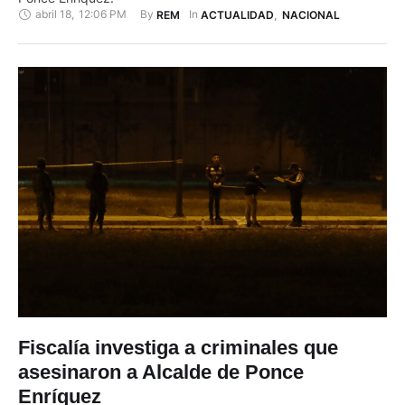
abril 18
,
12:06 PM
By 
In 
REM
ACTUALIDAD
,
NACIONAL
Fiscalía investiga a criminales que
asesinaron a Alcalde de Ponce
Enríquez