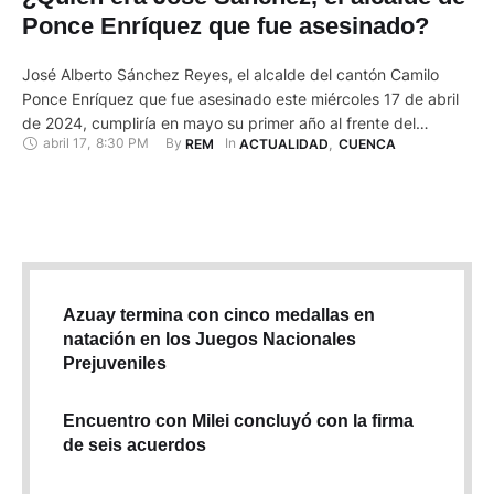
Ponce Enríquez que fue asesinado?
José Alberto Sánchez Reyes, el alcalde del cantón Camilo
Ponce Enríquez que fue asesinado este miércoles 17 de abril
de 2024, cumpliría en mayo su primer año al frente del
abril 17
,
8:30 PM
By 
In 
REM
ACTUALIDAD
,
CUENCA
Municipio del cantón azuayo. Tenía 52 años, era abogado de
profesión y minero del cantón. En mayo de 2023 asumió por
primera vez un cargo …
Azuay termina con cinco medallas en
natación en los Juegos Nacionales
Prejuveniles
Encuentro con Milei concluyó con la firma
de seis acuerdos