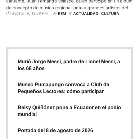
cantante, Juan Fernando Velasco, quien participó en un álbum
de concepto de música regional junto a grandes artistas del
agosto 19
,
12:09 PM
By 
In 
REM
ACTUALIDAD
,
CULTURA
género de Colombia y México. Con el lanzamiento de 'Mi
amigo el dolor', primer sencillo de su nueva producción
discográfica, Velasco vuelve a sus orígenes …
Murió Jorge Messi, padre de Lionel Messi, a
los 68 años
Museo Pumapungo convoca a Club de
Pequeños Lectores: cómo participar
Belsy Quiñónez pone a Ecuador en el podio
mundial
Portada del 8 de agosto de 2026