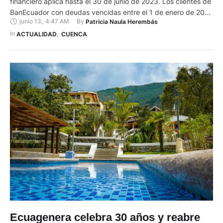
financiero aplica hasta el 30 de junio de 2023. Los clientes de
BanEcuador con deudas vencidas entre el 1 de enero de 2020
junio 13
,
4:47 AM
By 
Patricia Naula Herembás
hasta el 30 de junio de 2022, podrán refinanciar o restructurar
sus obligaciones crediticias. Para solicitar el beneficio, pueden
In 
ACTUALIDAD
,
CUENCA
acercarse hasta las oficinas …
Ecuagenera celebra 30 años y reabre