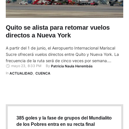
Quito se alista para retomar vuelos
directos a Nueva York
A partir del 1 de junio, el Aeropuerto Internacional Mariscal
Sucre ofrecerá vuelos directos entre Quito y Nueva York. La
frecuencia de la ruta será de cinco veces por semana.
mayo 23
,
8:33 PM
By 
Patricia Naula Herembás
Avianca, operadora de la ruta, informó que, desde septiembre
se incrementará a seis frecuencias semanales. El precio para
In 
ACTUALIDAD
,
CUENCA
un vuelo, con salida el 1 de …
385 goles y la fase de grupos del Mundialito
de los Pobres entra en su recta final