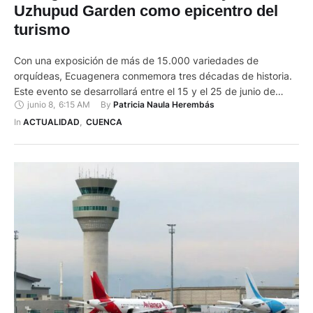
Uzhupud Garden como epicentro del
turismo
Con una exposición de más de 15.000 variedades de
orquídeas, Ecuagenera conmemora tres décadas de historia.
Este evento se desarrollará entre el 15 y el 25 de junio de
junio 8
,
6:15 AM
By 
Patricia Naula Herembás
2023 en Paute en la renovada hostería Uzhupud Garden, que
reabre sus puertas con la meta de posicionar al Azuay y al
In 
ACTUALIDAD
,
CUENCA
Ecuador en los ojos …