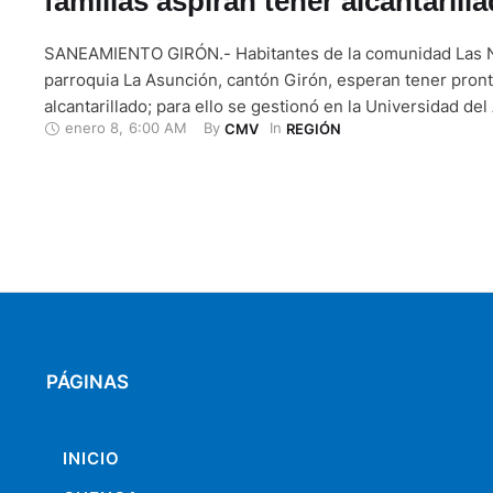
familias aspiran tener alcantarill
SANEAMIENTO GIRÓN.- Habitantes de la comunidad Las N
parroquia La Asunción, cantón Girón, esperan tener pront
alcantarillado; para ello se gestionó en la Universidad de
enero 8
,
6:00 AM
By 
In 
CMV
REGIÓN
el apoyo para realizar los estudios; cuyo convenio se firm
informaron Fernando Chillogallo, presidente del Comité 
la localidad, Rolando Armijos, …
PÁGINAS
INICIO