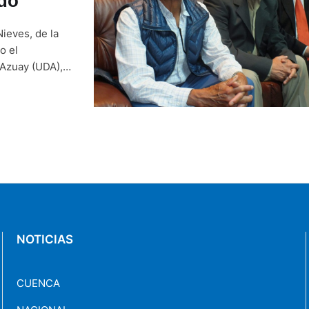
ado
ieves, de la
o el
l Azuay (UDA),
ó este lunes,
Pro Mejoras de
NOTICIAS
CUENCA