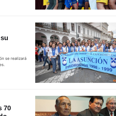
enigno Malo. En
de menos a más.
 su
ón se realizará
es.
s 70