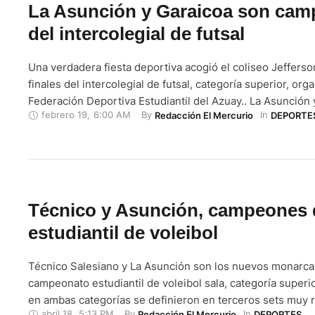
La Asunción y Garaicoa son ca
del intercolegial de futsal
Una verdadera fiesta deportiva acogió el coliseo Jefferso
finales del intercolegial de futsal, categoría superior, org
Federación Deportiva Estudiantil del Azuay.. La Asunción
febrero 19
,
6:00 AM
By 
In 
Redacción El Mercurio
DEPORTE
Garaicoa salieron por el ‘arco de triunfo’ al imponerse a 
y La Salle, respectivamente. La jornada se clausuró con la
…
Técnico y Asunción, campeones 
estudiantil de voleibol
Técnico Salesiano y La Asunción son los nuevos monarca
campeonato estudiantil de voleibol sala, categoría superior
en ambas categorías se definieron en terceros sets muy 
abril 18
,
5:13 PM
By 
In 
Redacción El Mercurio
DEPORTES