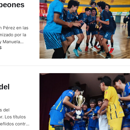
mpeones
n Pérez en las
anizado por la
 y Manuela
S
Daniel Córdova
 gran final en
del
s del
. Los títulos
reñidos contra