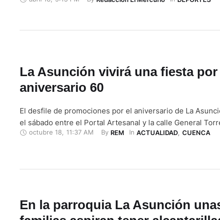
Borja y Sagrados Corazones, en el coliseo del Colegio B
una final no apta para cardiacos, Técnico Salesiano fue 
…
La Asunción vivirá una fiesta por
aniversario 60
El desfile de promociones por el aniversario de La Asunci
el sábado entre el Portal Artesanal y la calle General Torr
octubre 18
,
11:37 AM
By 
In 
REM
ACTUALIDAD
,
CUENCA
En la parroquia La Asunción una