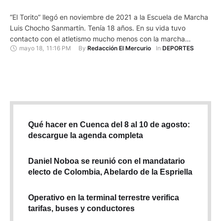
“El Torito” llegó en noviembre de 2021 a la Escuela de Marcha
Luis Chocho Sanmartín. Tenía 18 años. En su vida tuvo
contacto con el atletismo mucho menos con la marcha
mayo 18
,
11:16 PM
By 
In 
Redacción El Mercurio
DEPORTES
atlética. El profesor Juan Chocho admite que no tuvo muchas
expectativas desde el plano competitivo. El deporte de alto
nivel requiere bastante disciplina. Desde …
Qué hacer en Cuenca del 8 al 10 de agosto:
descargue la agenda completa
Daniel Noboa se reunió con el mandatario
electo de Colombia, Abelardo de la Espriella
Operativo en la terminal terrestre verifica
tarifas, buses y conductores