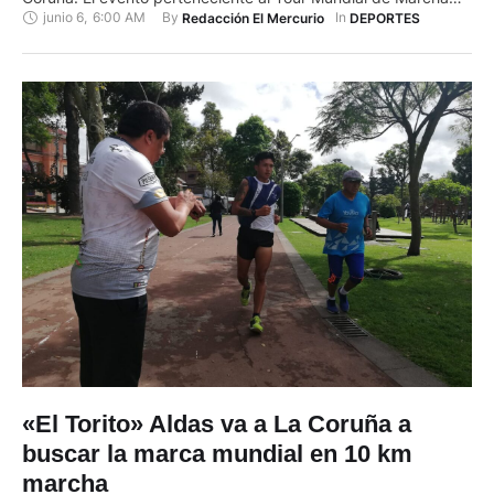
junio 6
,
6:00 AM
By 
In 
Redacción El Mercurio
DEPORTES
Atlética, categoría oro, se cumplirá este sábado 7 de junio. La
cuencana Paula Torres lidera el Tour por sus primeros lugares
en Dudince (35 km), Rio Maior y …
«El Torito» Aldas va a La Coruña a
buscar la marca mundial en 10 km
marcha