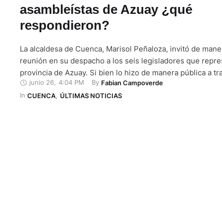
asambleístas de Azuay ¿qué
respondieron?
La alcaldesa de Cuenca, Marisol Peñaloza, invitó de mane
reunión en su despacho a los seis legisladores que repre
provincia de Azuay. Si bien lo hizo de manera pública a t
junio 26
,
4:04 PM
By 
Fabian Campoverde
de comunicación, algunos legisladores confirmaron que l
In 
cuencana los invitó de manera formal y, en algunos …
CUENCA
,
ÚLTIMAS NOTICIAS