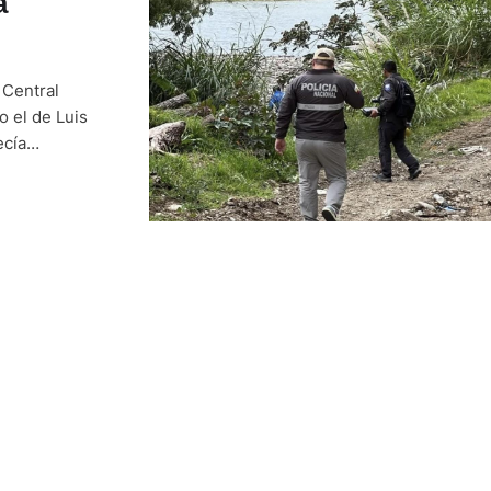
a
 Central
 el de Luis
ecía
ían labores de
uerpo y