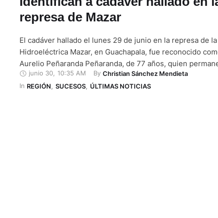
Identifican a cadáver hallado en l
represa de Mazar
El cadáver hallado el lunes 29 de junio en la represa de la
Hidroeléctrica Mazar, en Guachapala, fue reconocido como
Aurelio Peñaranda Peñaranda, de 77 años, quien perman
junio 30
,
10:35 AM
By 
Christian Sánchez Mendieta
desaparecido desde el 19 de junio. Trabajadores que hac
In 
limpieza y mantenimiento en el embalse encontraron el c
REGIÓN
,
SUCESOS
,
ÚLTIMAS NOTICIAS
alertaron al …