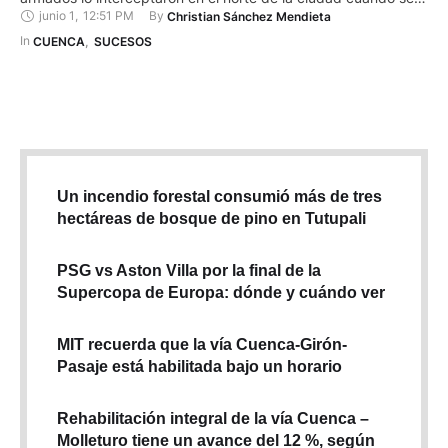
junio 1
,
12:51 PM
By 
Christian Sánchez Mendieta
dirigía hacia su domicilio. Relató que el hecho comenzó tras
un daño en una llanta de su vehículo en la avenida De los
In 
CUENCA
,
SUCESOS
Migrantes. Cuatro …
Un incendio forestal consumió más de tres
hectáreas de bosque de pino en Tutupali
PSG vs Aston Villa por la final de la
Supercopa de Europa: dónde y cuándo ver
MIT recuerda que la vía Cuenca-Girón-
Pasaje está habilitada bajo un horario
Rehabilitación integral de la vía Cuenca –
Molleturo tiene un avance del 12 %, según