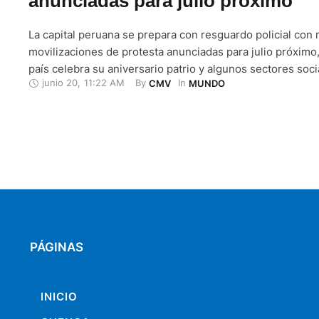
anunciadas para julio próximo
La capital peruana se prepara con resguardo policial con m
movilizaciones de protesta anunciadas para julio próximo
país celebra su aniversario patrio y algunos sectores soc
junio 20
,
11:22 AM
By 
In 
CMV
MUNDO
que la presidenta Dina Boluarte siga en el cargo hasta 202
Nacional permanece en alerta ante las marchas de protes
PÁGINAS
INICIO