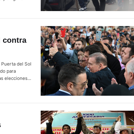
las elecciones
esinos y de
 contra
 Puerta del Sol
ndo para
as elecciones
 presidente del
s