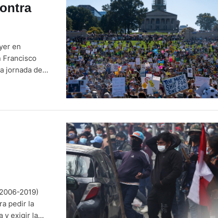
contra
yer en
 Francisco
a jornada de
es. "El
dos Unidos no …
(2006-2019)
a pedir la
 y exigir la