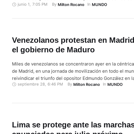
junio 1
,
7:05 PM
By 
In 
Milton Rocano
MUNDO
inscripción de su líder como candidato presidencial para 
generales, pese a estar inhabilitado. Los dirigentes camp
otros sectores fieles …
Venezolanos protestan en Madrid
el gobierno de Maduro
Miles de venezolanos se concentraron ayer en la céntrica
de Madrid, en una jornada de movilización en todo el mu
reivindicar el triunfo del opositor Edmundo González en l
septiembre 28
,
6:46 PM
By 
In 
Milton Rocano
MUNDO
del 28 de julio en Venezuela y exigir su investidura como
país el próximo 10 de enero. Bajo el …
Lima se protege ante las marcha