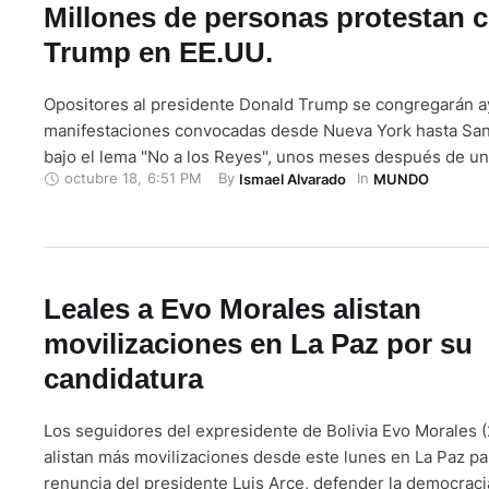
Millones de personas protestan 
Trump en EE.UU.
Opositores al presidente Donald Trump se congregarán a
manifestaciones convocadas desde Nueva York hasta San
bajo el lema "No a los Reyes", unos meses después de un
octubre 18
,
6:51 PM
By 
In 
Ismael Alvarado
MUNDO
protesta en la que millones de personas salieron a las call
presidente cree que su poder es absoluto. Pero en Esta
Leales a Evo Morales alistan
movilizaciones en La Paz por su
candidatura
Los seguidores del expresidente de Bolivia Evo Morales 
alistan más movilizaciones desde este lunes en La Paz par
renuncia del presidente Luis Arce, defender la democracia