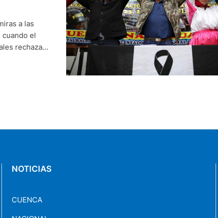
iras a las
, cuando el
iales rechazan
6. La Policía
ta y ha …
NOTICIAS
CUENCA