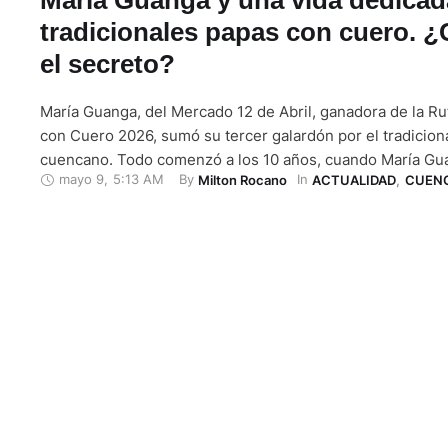
tradicionales papas con cuero. ¿
el secreto?
María Guanga, del Mercado 12 de Abril, ganadora de la Ru
con Cuero 2026, sumó su tercer galardón por el tradiciona
cuencano. Todo comenzó a los 10 años, cuando María Gu
mayo 9
,
5:13 AM
By 
In 
Milton Rocano
ACTUALIDAD
,
CUEN
acompañaba a su madre a vender papas con cuero por las
Cuenca y en las fiestas de los …