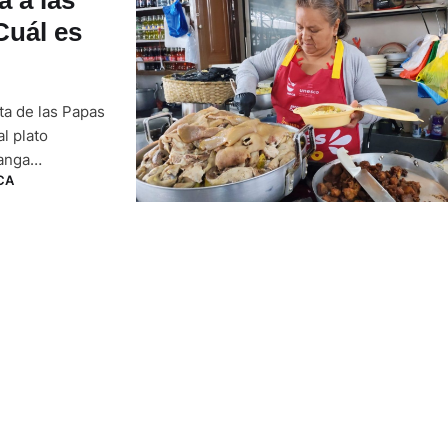
Cuál es
ta de las Papas
l plato
anga
CA
 calles de