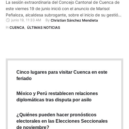
La sesión extraordinaria del Concejo Cantonal de Cuenca de
este viernes 19 de junio inició con el anuncio de Marisol
Peñaloza, alcaldesa subrogante, sobre el inicio de su gestión
junio 19
,
11:33 AM
By 
Christian Sánchez Mendieta
temporal al frente de la administración municipal. Esto por un
período de seis meses mientras se cumple la sanción de
In 
CUENCA
,
ÚLTIMAS NOTICIAS
pérdida de derechos políticos que le …
Cinco lugares para visitar Cuenca en este
feriado
México y Perú restablecen relaciones
diplomáticas tras disputa por asilo
¿Quiénes pueden hacer pronósticos
electorales en las Elecciones Seccionales
de noviembre?