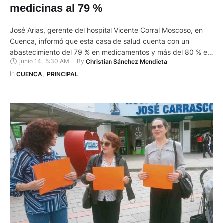
medicinas al 79 %
José Arias, gerente del hospital Vicente Corral Moscoso, en
Cuenca, informó que esta casa de salud cuenta con un
abastecimiento del 79 % en medicamentos y más del 80 % en
junio 14
,
5:30 AM
By 
Christian Sánchez Mendieta
dispositivos médicos. Indicó que el servicio de laboratorio
tiene un nivel de abastecimiento del 94 %. Este es uno de los
In 
CUENCA
,
PRINCIPAL
componentes clave para …