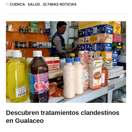
del plantón, salió el nuevo gerente del hospital, Jefferson
In 
CUENCA
,
SALUD
,
ÚLTIMAS NOTICIAS
Gallardo, para indicar que “en este …
Descubren tratamientos clandestinos
en Gualaceo