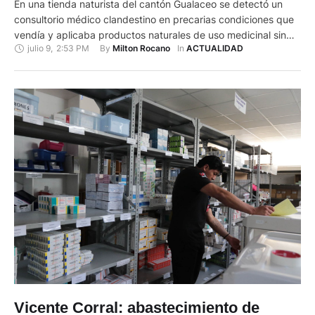
En una tienda naturista del cantón Gualaceo se detectó un
consultorio médico clandestino en precarias condiciones que
vendía y aplicaba productos naturales de uso medicinal sin
julio 9
,
2:53 PM
By 
In 
Milton Rocano
ACTUALIDAD
registro sanitario. El local fue clausurado por el Arcsa este 9
de julio de 2025. Técnicos de la Agencia Nacional de
Regulación, Control y Vigilancia Sanitaria (ARCSA) constataron
las …
Vicente Corral: abastecimiento de