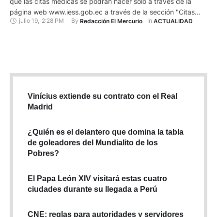
que las citas médicas se podrán hacer solo a través de la
página web www.iess.gob.ec a través de la sección "Citas
julio 19
,
2:28 PM
By 
In 
Redacción El Mercurio
ACTUALIDAD
médicas en línea", esto mientras pasa a revisión el proceso
administrativo del call center que agenda citas a través de la
línea 140. Así lo dio …
Vinícius extiende su contrato con el Real
Madrid
¿Quién es el delantero que domina la tabla
de goleadores del Mundialito de los
Pobres?
El Papa León XIV visitará estas cuatro
ciudades durante su llegada a Perú
CNE: reglas para autoridades y servidores