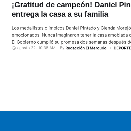
¡Gratitud de campeón! Daniel Pi
entrega la casa a su familia
Los medallistas olímpicos Daniel Pintado y Glenda Morejó
emocionados. Nunca imaginaron tener la casa amoblada 
El Gobierno cumplió su promesa dos semanas después del
agosto 22
,
10:38 AM
By 
In 
Redacción El Mercurio
DEPORT
la marcha de relevos mixtos durante los Juegos Olímpicos
“Llegar y ver la casa prácticamente lista para vivir…, muy 
sinceramente”, dijo Pintado. …