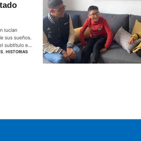
ntado
n lucían
de sus sueños.
 subtítulo en
ES
,
HISTORIAS
 de París.
bonito