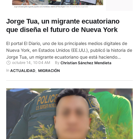
Jorge Tua, un migrante ecuatoriano
que diseña el futuro de Nueva York
El portal El Diario, uno de los principales medios digitales de
Nueva York, en Estados Unidos (EE.UU.), publicó la historia de
Jorge Tua, un migrante ecuatoriano que está haciendo
octubre 14
,
10:04 AM
By 
Christian Sánchez Mendieta
historia en el país del norte, donde se graduó como ingeniero
civil. La publicación lleva por título: De Guayaquil a NY: un
In 
ACTUALIDAD
,
MIGRACIÓN
ingeniero ecuatoriano ayuda a …