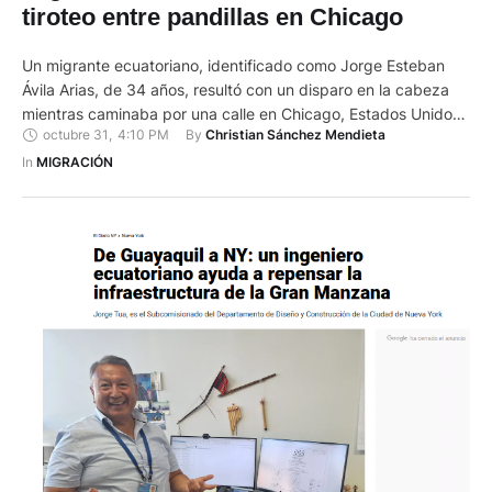
tiroteo entre pandillas en Chicago
Un migrante ecuatoriano, identificado como Jorge Esteban
Ávila Arias, de 34 años, resultó con un disparo en la cabeza
mientras caminaba por una calle en Chicago, Estados Unidos
octubre 31
,
4:10 PM
By 
Christian Sánchez Mendieta
(EE.UU.). Giovanni Fernández, activista de la comunidad
migrante ecuatoriana en EE.UU., explicó que el hecho ocurrió
In 
MIGRACIÓN
el miércoles 29 de octubre, cuando Ávila salía de un local …