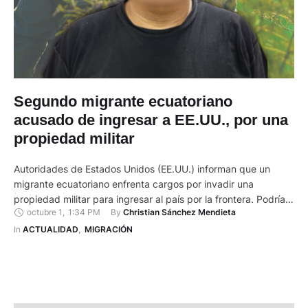
Segundo migrante ecuatoriano
acusado de ingresar a EE.UU., por una
propiedad militar
Autoridades de Estados Unidos (EE.UU.) informan que un
migrante ecuatoriano enfrenta cargos por invadir una
propiedad militar para ingresar al país por la frontera. Podría
octubre 1
,
1:34 PM
By 
Christian Sánchez Mendieta
recibir una pena de entre seis meses y 10 años de prisión. De
acuerdo con Michael W. Banks, autoridad de la Patrulla
In 
ACTUALIDAD
,
MIGRACIÓN
Fronteriza de EE.UU., el ciudadano ecuatoriano fue detenido
…