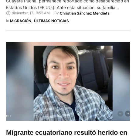
Guayara Pucha, permanece reportado como desaparecido en
Estados Unidos (EE.UU.). Ante esta situación, su familia
diciembre 17
,
9:52 AM
By 
Christian Sánchez Mendieta
solicita ayuda para dar con su paradero. El hombre, de 63
años, tiene cabello negro y ojos marrones. Sus allegados lo
In 
MIGRACIÓN
,
ÚLTIMAS NOTICIAS
vieron por última vez el 5 de diciembre, cerca del Hospital
General …
Migrante ecuatoriano resultó herido en