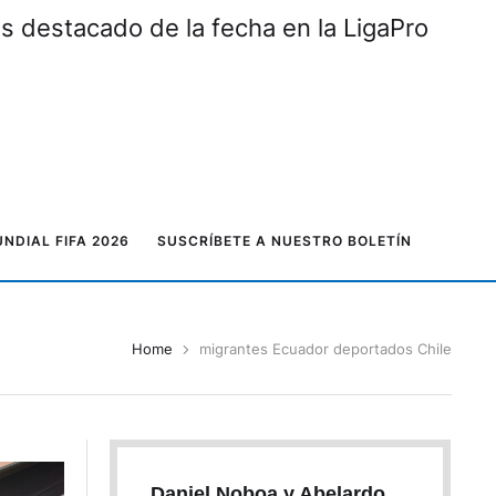
Liga de Quito e I
NDIAL FIFA 2026
SUSCRÍBETE A NUESTRO BOLETÍN
Home
migrantes Ecuador deportados Chile
Daniel Noboa y Abelardo