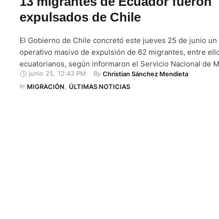
13 migrantes de Ecuador fueron
expulsados de Chile
El Gobierno de Chile concretó este jueves 25 de junio u
operativo masivo de expulsión de 62 migrantes, entre ell
ecuatorianos, según informaron el Servicio Nacional de 
junio 25
,
12:43 PM
By 
Christian Sánchez Mendieta
(Sermig) y la Policía de Investigaciones (PDI). Desde Sa
In 
un vuelo chárter coordinado por el Ejecutivo como parte 
MIGRACIÓN
,
ÚLTIMAS NOTICIAS
Control Migratorio. Entre …