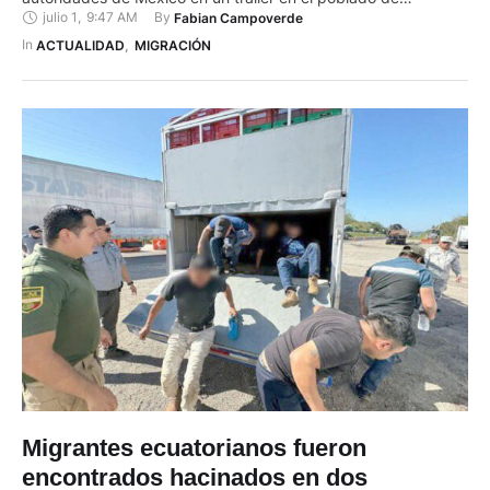
julio 1
,
9:47 AM
By 
Fabian Campoverde
Samalayacu, en una zona desértica del norte de Chihuahua.
En el vehículo de carga también iban otros 40 extranjeros,
In 
ACTUALIDAD
,
MIGRACIÓN
quienes se identificaron como originarios de países …
Migrantes ecuatorianos fueron
encontrados hacinados en dos