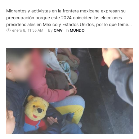
Migrantes y activistas en la frontera mexicana expresan su
preocupación porque este 2024 coinciden las elecciones
presidenciales en México y Estados Unidos, por lo que temen
enero 8
,
11:55 AM
By 
In 
CMV
MUNDO
que esto derive en mayores restricciones y en deportaciones.
Tanto los migrantes como los representantes de albergues de
Ciudad Juárez, urbe fronteriza con Estados Unidos que se ha
convertido …