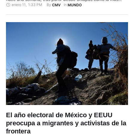
enero 11
,
1:33 PM
By 
In 
CMV
MUNDO
numerosa a finales de 2023, decidió quedarse en el municipio
de Tapanatepec, estado de Oaxaca, sur de México, a la
espera de ayuda del …
El año electoral de México y EEUU
preocupa a migrantes y activistas de la
frontera