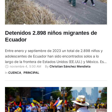
Detenidos 2.898 niños migrantes de
Ecuador
Entre enero y septiembre de 2023 un total de 2.898 niños y
adolescentes de Ecuador han sido encontrados solos a lo
largo de la frontera de Estados Unidos (EE.UU.) y México. Esto
noviembre 4
,
5:30 AM
By 
Christian Sánchez Mendieta
en los estados de California, Arizona, Nuevo México y Texas.
Así consta en el último informe que dio U.S Customs and
In 
CUENCA
,
PRINCIPAL
Border Protection …