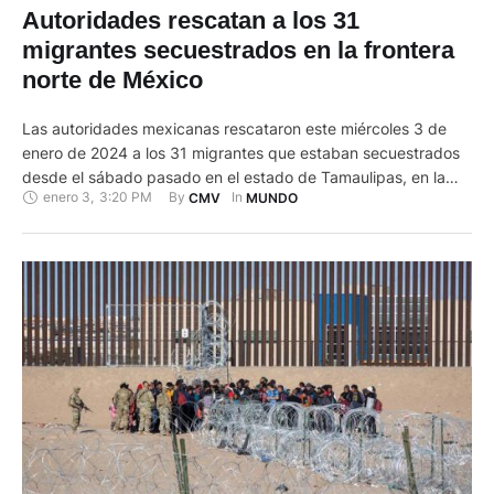
Autoridades rescatan a los 31
migrantes secuestrados en la frontera
norte de México
Las autoridades mexicanas rescataron este miércoles 3 de
enero de 2024 a los 31 migrantes que estaban secuestrados
desde el sábado pasado en el estado de Tamaulipas, en la
enero 3
,
3:20 PM
By 
In 
CMV
MUNDO
frontera con Estados Unidos, según informó Jesús Ramírez
Cuevas, vocero de la Presidencia de la República. "Gracias al
esfuerzo coordinado del Gobierno de Tamaulipas, la FGE …