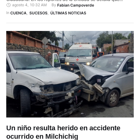
agosto 4
,
10:32 AM
By 
Fabian Campoverde
identificaron al grupo de personas realizando actividades
irregulares como consumo de licor y sustancias sujetas a
In 
CUENCA
,
SUCESOS
,
ÚLTIMAS NOTICIAS
fiscalización. Durante la intervención, los agentes de control …
Un niño resulta herido en accidente
ocurrido en Milchichig