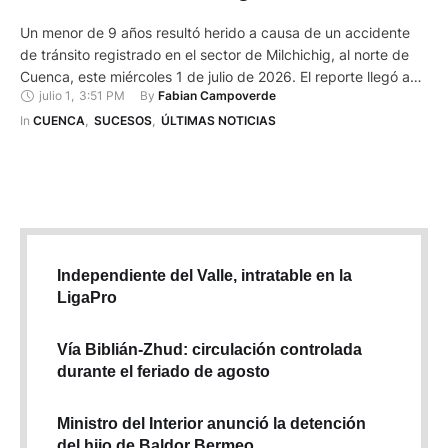
Un menor de 9 años resultó herido a causa de un accidente
de tránsito registrado en el sector de Milchichig, al norte de
Cuenca, este miércoles 1 de julio de 2026. El reporte llegó a
julio 1
,
3:51 PM
By 
Fabian Campoverde
través del ECU 9-1-1, entidad que remitió unidades de la Cruz
Roja hasta el lugar el siniestro. Solo les reportaron …
In 
CUENCA
,
SUCESOS
,
ÚLTIMAS NOTICIAS
Independiente del Valle, intratable en la
LigaPro
Vía Biblián-Zhud: circulación controlada
durante el feriado de agosto
Ministro del Interior anunció la detención
del hijo de Baldor Bermeo