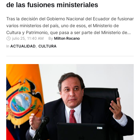
de las fusiones ministeriales
Tras la decisión del Gobierno Nacional del Ecuador de fusionar
varios ministerios del país, uno de esos, el Ministerio de
Cultura y Patrimonio, que pasa a ser parte del Ministerio de
julio 25
,
11:40 AM
By 
Milton Rocano
Educación, en Cuenca los trabajadores del arte se
autoconvocan para protestar en contra de la decisión del
In 
ACTUALIDAD
,
CULTURA
presidente Daniel Noboa. La concentración será este …