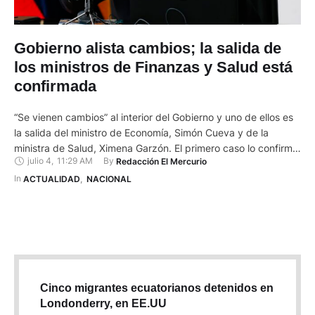
Gobierno alista cambios; la salida de
los ministros de Finanzas y Salud está
confirmada
“Se vienen cambios” al interior del Gobierno y uno de ellos es
la salida del ministro de Economía, Simón Cueva y de la
ministra de Salud, Ximena Garzón. El primero caso lo confirmó
julio 4
,
11:29 AM
By 
Redacción El Mercurio
este lunes 4 de julio de 2022 Iván Correa, secretario de
Administración Pública, en una entrevista con Teleamazonas.
In 
ACTUALIDAD
,
NACIONAL
La salida de Garzón …
Cinco migrantes ecuatorianos detenidos en
Londonderry, en EE.UU