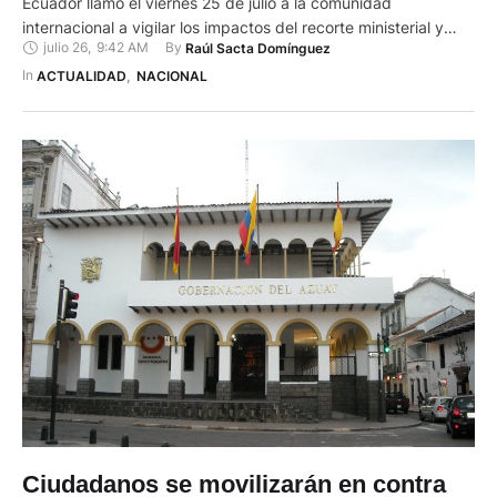
Ecuador llamó el viernes 25 de julio a la comunidad
internacional a vigilar los impactos del recorte ministerial y
julio 26
,
9:42 AM
By 
Raúl Sacta Domínguez
los despidos masivos realizados por el presidente Daniel
Noboa. Estas organizaciones denuncian que la medida
In 
ACTUALIDAD
,
NACIONAL
representa una apuesta deliberada por la militarización y el
castigo, en lugar de invertir en prevención, reparación,
igualdad y justicia socioambiental. …
Ciudadanos se movilizarán en contra