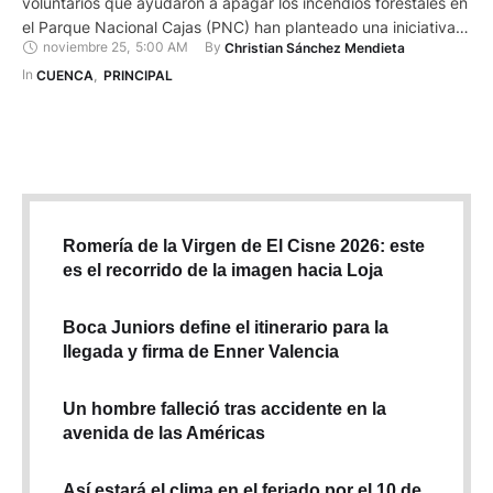
voluntarios que ayudaron a apagar los incendios forestales en
el Parque Nacional Cajas (PNC) han planteado una iniciativa
noviembre 25
,
5:00 AM
By 
Christian Sánchez Mendieta
para evitar la quema de monigotes este fin de año para
prevenir más contaminación al medio ambiente en Cuenca.
In 
CUENCA
,
PRINCIPAL
Ullauri advirtió que el humo de estos incendios tiene un
impacto …
Romería de la Virgen de El Cisne 2026: este
es el recorrido de la imagen hacia Loja
Boca Juniors define el itinerario para la
llegada y firma de Enner Valencia
Un hombre falleció tras accidente en la
avenida de las Américas
Así estará el clima en el feriado por el 10 de