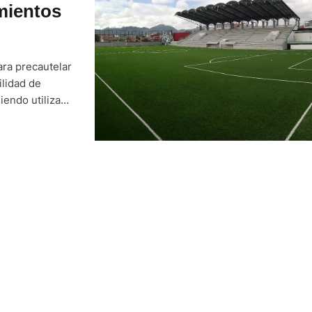
mientos
ara precautelar
ilidad de
iendo utilizado
 Cuenca