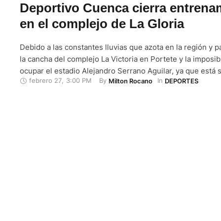
Deportivo Cuenca cierra entrena
en el complejo de La Gloria
Debido a las constantes lluvias que azota en la región y p
la cancha del complejo La Victoria en Portete y la imposib
ocupar el estadio Alejandro Serrano Aguilar, ya que está s
febrero 27
,
3:00 PM
By 
In 
Milton Rocano
DEPORTES
para el concierto del cantante británico Sting, Deportivo
entrenará este viernes 28 de febrero de 2025 en La …