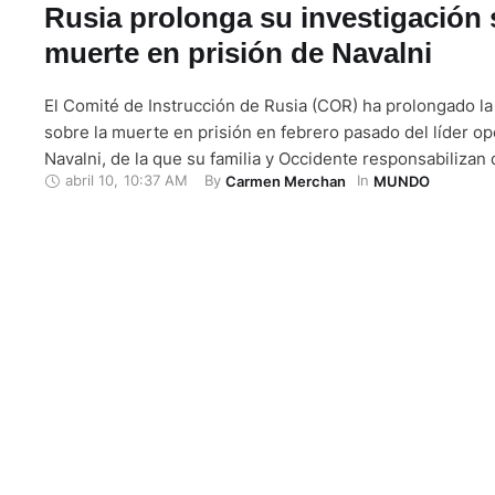
Rusia prolonga su investigación 
muerte en prisión de Navalni
El Comité de Instrucción de Rusia (COR) ha prolongado la
sobre la muerte en prisión en febrero pasado del líder opo
Navalni, de la que su familia y Occidente responsabilizan
abril 10
,
10:37 AM
By 
In 
Carmen Merchan
MUNDO
al Kremlin, según informan hoy 10 de abril de 2024 sus co
en Telegram. Los investigadores continuarán sus pesqui
otros diez …