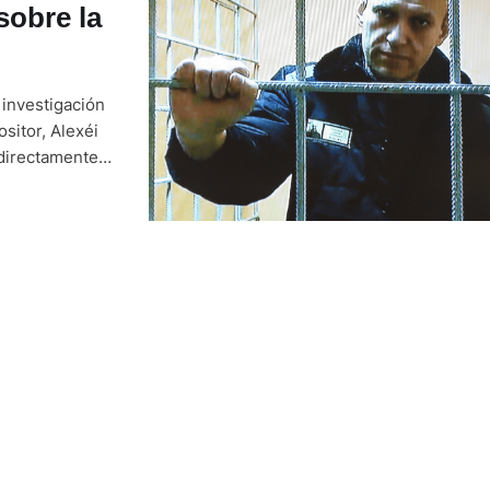
sobre la
 investigación
sitor, Alexéi
 directamente
rreligionarios
sas durante