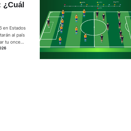
: ¿Cuál
26 en Estados
arán al país
mar tu once
2026
es partidos ya