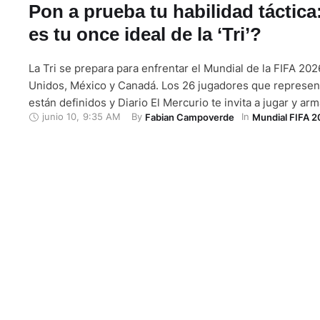
Pon a prueba tu habilidad táctica
es tu once ideal de la ‘Tri’?
La Tri se prepara para enfrentar el Mundial de la FIFA 20
Unidos, México y Canadá. Los 26 jugadores que represent
están definidos y Diario El Mercurio te invita a jugar y ar
junio 10
,
9:35 AM
By 
In 
Fabian Campoverde
Mundial FIFA 
ideal. ¿Cómo crees que alinee el técnico Beccacece los tr
definidos por la fase …