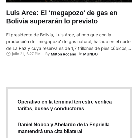
Luis Arce: El ‘megapozo’ de gas en
Bolivia superarán lo previsto
El presidente de Bolivia, Luis Arce, afirmó que con la
producción del 'megapozo' de gas natural, hallado en el norte
de La Paz y cuya reserva es de 1,7 trillones de pies cúbicos,
julio 21
,
6:27 PM
By 
In 
Milton Rocano
MUNDO
TCF, los ingresos económicos de esta región y de todo el país
superarán las expectativas. "Es la primera que La Paz va …
Operativo en la terminal terrestre verifica
tarifas, buses y conductores
Daniel Noboa y Abelardo de la Espriella
mantendrá una cita bilateral