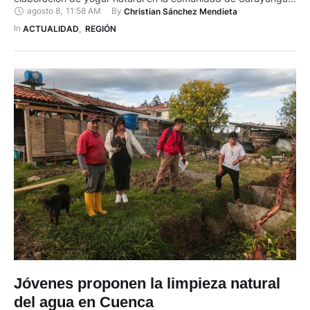
agosto 8
,
11:58 AM
By 
Christian Sánchez Mendieta
en el cantón Pucará. Técnicos de esta cartera de Estado
capacitan a productores de leche de la zona, que limita con la
In 
ACTUALIDAD
,
REGIÓN
provincia de El Oro, en el …
Jóvenes proponen la limpieza natural
del agua en Cuenca