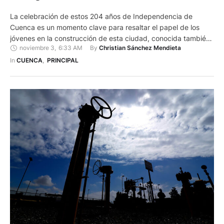
La celebración de estos 204 años de Independencia de
Cuenca es un momento clave para resaltar el papel de los
jóvenes en la construcción de esta ciudad, conocida también
noviembre 3
,
6:33 AM
By 
Christian Sánchez Mendieta
como Santa Ana de los Ríos de Cuenca. Con su energía y
creatividad, los jóvenes impulsan proyectos innovadores que
In 
CUENCA
,
PRINCIPAL
abordan soluciones para cuidar el medio ambiente, …