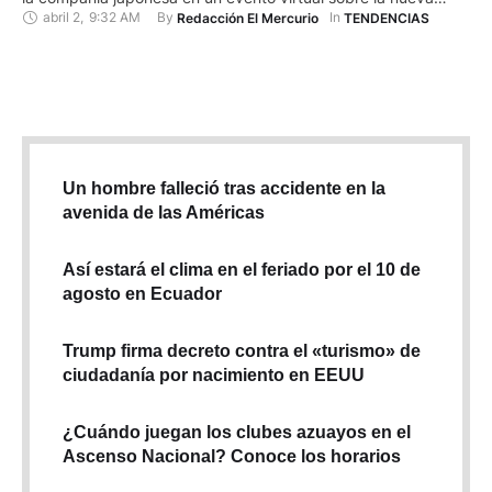
abril 2
,
9:32 AM
By 
In 
Redacción El Mercurio
TENDENCIAS
versión de una consola que ha sido una de las tres más
compradas de la historia. Nintendo Switch 2 (cuyo precio no
se …
Un hombre falleció tras accidente en la
avenida de las Américas
Así estará el clima en el feriado por el 10 de
agosto en Ecuador
Trump firma decreto contra el «turismo» de
ciudadanía por nacimiento en EEUU
¿Cuándo juegan los clubes azuayos en el
Ascenso Nacional? Conoce los horarios