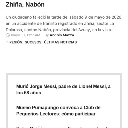
Zhiña, Nabón
Un ciudadano falleció la tarde del sábado 9 de mayo de 2026
en un accidente de tránsito registrado en Zhiña, sector La
Dolorosa, cantón Nabón, provincia del Azuay, en la vía a
mayo 10
,
6:27 AM
By 
Andrés Mazza
Rosas. Según información preliminar de medios de
comunicación locales, una camioneta perdió el control y se
In 
REGIÓN
,
SUCESOS
,
ÚLTIMAS NOTICIAS
precipitó a un barranco. En el vehículo …
Murió Jorge Messi, padre de Lionel Messi, a
los 68 años
Museo Pumapungo convoca a Club de
Pequeños Lectores: cómo participar