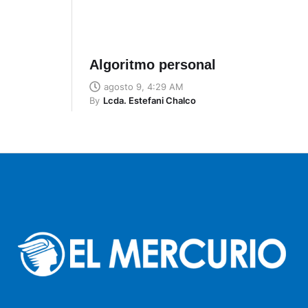
Algoritmo personal
agosto 9, 4:29 AM
By
Lcda. Estefani Chalco