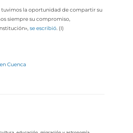
s tuvimos la oportunidad de compartir su
mos siempre su compromiso,
nstitución»,
se escribió
. (I)
e en Cuenca
 cultura, educación, migración y astronomía.