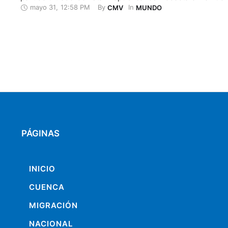
mayo 31
,
12:58 PM
By 
In 
CMV
MUNDO
Constitución, quien valoró de forma positiva la dictadura 
Augusto Pinochet (1973-1990). En declaraciones a una tele
Silva, el candidato más votado …
PÁGINAS
INICIO
CUENCA
MIGRACIÓN
NACIONAL