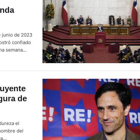
unda
de junio de 2023
ostró confiado
xima semana
a ser abrazada
tuyente
gura de
dureza el
 nombre del
va