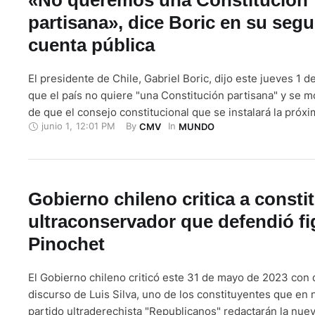
partisana», dice Boric en su seg
cuenta pública
El presidente de Chile, Gabriel Boric, dijo este jueves 1 
que el país no quiere "una Constitución partisana" y se m
de que el consejo constitucional que se instalará la pró
junio 1
,
12:01 PM
By 
In 
CMV
MUNDO
"buscará lograr una propuesta (de carta magna) que pued
como suya por una amplia mayoría". "No …
Gobierno chileno critica a consti
ultraconservador que defendió fi
Pinochet
El Gobierno chileno criticó este 31 de mayo de 2023 con 
discurso de Luis Silva, uno de los constituyentes que en
partido ultraderechista "Republicanos" redactarán la nue