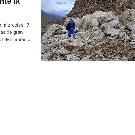
te la
e miércoles 17
cas de gran
 El derrumbe se
e por la
structura …