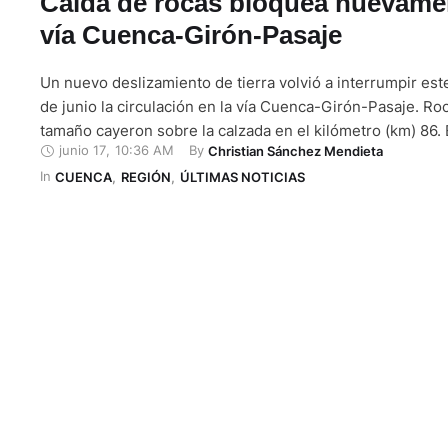
Caída de rocas bloquea nuevamen
vía Cuenca-Girón-Pasaje
Un nuevo deslizamiento de tierra volvió a interrumpir est
de junio la circulación en la vía Cuenca-Girón-Pasaje. Ro
tamaño cayeron sobre la calzada en el kilómetro (km) 86.
junio 17
,
10:36 AM
By 
Christian Sánchez Mendieta
produjo en un tramo que había sido despejado previament
In 
maquinaria desplegada en la zona. El Ministerio de Infrae
CUENCA
,
REGIÓN
,
ÚLTIMAS NOTICIAS