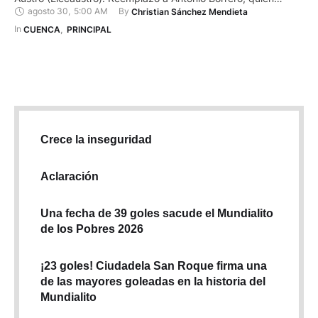
agosto 30
,
5:00 AM
By 
Christian Sánchez Mendieta
estuvo 17 años frente a esta institución. Piedra es máster en
Dirección y Administración de Empresas (MBA). Es ingeniero
In 
CUENCA
,
PRINCIPAL
eléctrico e ingeniero en contabilidad y auditoría. Tiene
experiencia …
Crece la inseguridad
Aclaración
Una fecha de 39 goles sacude el Mundialito
de los Pobres 2026
¡23 goles! Ciudadela San Roque firma una
de las mayores goleadas en la historia del
Mundialito