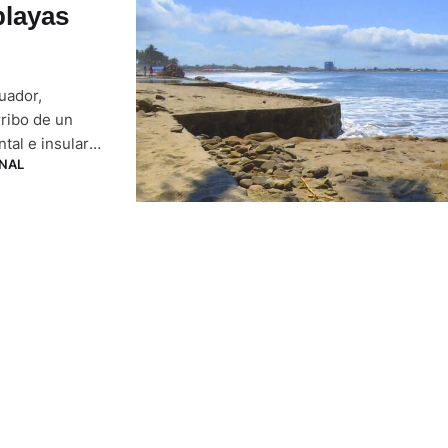
playas
uador,
ribo de un
tal e insular
NAL
 9 de julio se