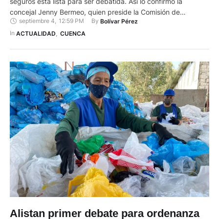
seguros está lista para ser debatida. Así lo confirmó la
concejal Jenny Bermeo, quien preside la Comisión de
septiembre 4
,
12:59 PM
By 
Bolívar Pérez
Seguridad del Concejo Cantonal de Cuenca. El proyecto, con
la documentación pertinente, fue enviado el pasado mes de
In 
ACTUALIDAD
,
CUENCA
agosto al alcalde Cristian Zamora para su análisis respectivo.
Asimismo, …
Alistan primer debate para ordenanza