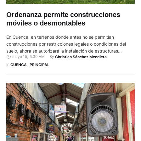
Ordenanza permite construcciones
móviles o desmontables
En Cuenca, en terrenos donde antes no se permitían
construcciones por restricciones legales o condiciones del
suelo, ahora se autorizará la instalación de estructuras
mayo 15
,
5:30 AM
By 
Christian Sánchez Mendieta
desmontables. Esto consta en la reforma a la Ordenanza que
Regula el Uso, Gestión y Aprovechamiento del Suelo, y
In 
CUENCA
,
PRINCIPAL
actualiza el Plan de Desarrollo y Ordenamiento Territorial
(PDOT) y la sanción …