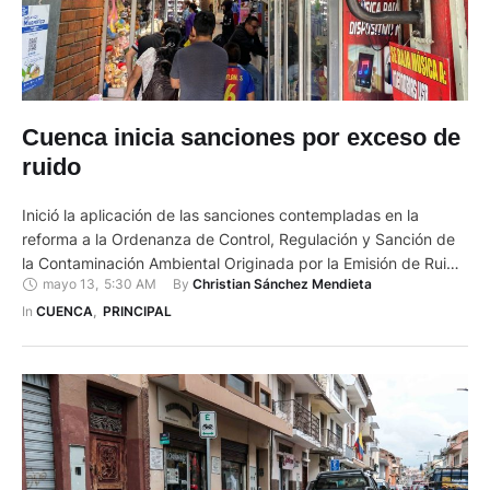
Cuenca inicia sanciones por exceso de
ruido
Inició la aplicación de las sanciones contempladas en la
reforma a la Ordenanza de Control, Regulación y Sanción de
la Contaminación Ambiental Originada por la Emisión de Ruido
mayo 13
,
5:30 AM
By 
Christian Sánchez Mendieta
Proveniente de Fuentes Fijas y Móviles. El concejo aprobó
este cuerpo legal el 26 de diciembre de 2024 y, hasta ahora,
In 
CUENCA
,
PRINCIPAL
se mantenía en fase de socialización …