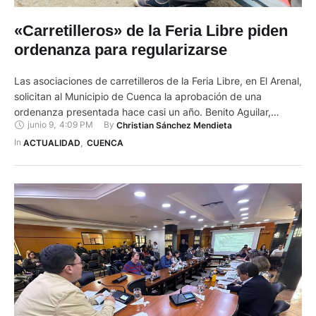
«Carretilleros» de la Feria Libre piden
ordenanza para regularizarse
Las asociaciones de carretilleros de la Feria Libre, en El Arenal,
solicitan al Municipio de Cuenca la aprobación de una
ordenanza presentada hace casi un año. Benito Aguilar,
junio 9
,
4:09 PM
By 
Christian Sánchez Mendieta
presidente de la asociación Jesús del Gran Poder, explicó que
hay otras dos agrupaciones que acogen a los estibadores que
In 
ACTUALIDAD
,
CUENCA
hacen esta labor: ACEA y Buena Esperanza. …