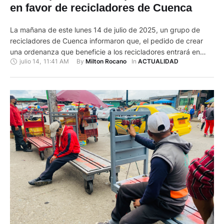
en favor de recicladores de Cuenca
La mañana de este lunes 14 de julio de 2025, un grupo de
recicladores de Cuenca informaron que, el pedido de crear
una ordenanza que beneficie a los recicladores entrará en
julio 14
,
11:41 AM
By 
In 
Milton Rocano
ACTUALIDAD
debate en el Concejo Cantonal en los próximos días. Azucena
Torres, vocera del grupo de recicladores de la ciudad
manifestó que, desde 2019 vienen …