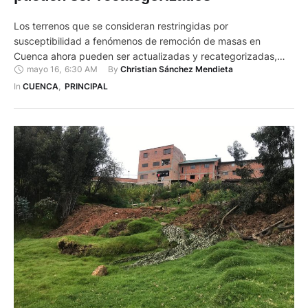
Los terrenos que se consideran restringidas por
susceptibilidad a fenómenos de remoción de masas en
Cuenca ahora pueden ser actualizadas y recategorizadas,
mayo 16
,
6:30 AM
By 
Christian Sánchez Mendieta
con base en estudios geotécnicos de detalle. Esto consta en
la reforma a la Ordenanza que Regula el Uso, Gestión y
In 
CUENCA
,
PRINCIPAL
Aprovechamiento del Suelo, que actualiza el Plan de
Desarrollo y Ordenamiento Territorial …