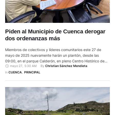
Piden al Municipio de Cuenca derogar
dos ordenanzas más
Miembros de colectivos y líderes comunitarios este 27 de
mayo de 2025 nuevamente harán un plantón, desde las
09:00, en el parque Calderón, en pleno Centro Histórico de
mayo 27
,
5:30 AM
By 
Christian Sánchez Mendieta
Cuenca, para protestar contra el Municipio de Cuenca. Ellos
rechazan la reforma a la Ordenanza que regula el Uso,
In 
CUENCA
,
PRINCIPAL
Gestión y Aprovechamiento del Suelo, que actualiza el …