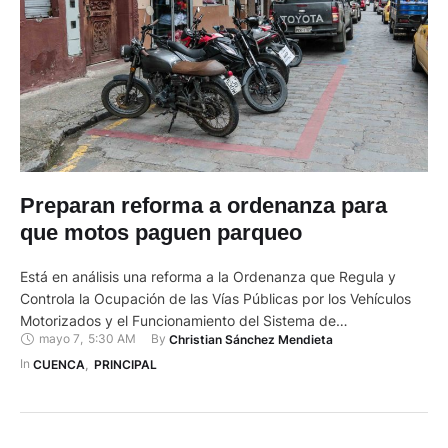
Preparan reforma a ordenanza para
que motos paguen parqueo
Está en análisis una reforma a la Ordenanza que Regula y
Controla la Ocupación de las Vías Públicas por los Vehículos
Motorizados y el Funcionamiento del Sistema de
mayo 7
,
5:30 AM
By 
Christian Sánchez Mendieta
Estacionamiento Rotativo Tarifado (SERT). Uno de los
principales cambios propuestos es que las motocicletas
In 
CUENCA
,
PRINCIPAL
también paguen por ocupar las áreas de parqueo en las
zonas donde opera …