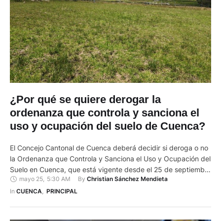
¿Por qué se quiere derogar la
ordenanza que controla y sanciona el
uso y ocupación del suelo de Cuenca?
El Concejo Cantonal de Cuenca deberá decidir si deroga o no
la Ordenanza que Controla y Sanciona el Uso y Ocupación del
Suelo en Cuenca, que está vigente desde el 25 de septiembre
mayo 25
,
5:30 AM
By 
Christian Sánchez Mendieta
de 2024 y que establece lotes mínimos para construcción El
concejo aprobó este cuerpo legal el 12 de septiembre de
In 
CUENCA
,
PRINCIPAL
2024, lo …